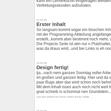
kann ein Lehrerkürzel eingetragen werde
Vertretungsstunden aufzulisten.
21.02.06
Erster Inhalt
So langsam kommt sogar ein bisschen Inhal
mit der Programming-Abteilung angefange
erstellt...kommt aber bestimmt noch mehr, 
Die Projects Seite ist atm nur n Platzhalte
was da draus wird...und bei Links is eh no
19.02.06
Design fertig!
tja...nach nem ganzen Sonntag voller Arbeit
im großen und ganzen fertig. Hier und da s
paar Bugs aber das wird schon noch beho
Mit dem Inhalt isses auch noch nicht weit h
grad schreib is schonmal nen Grundstein..
und das obwohl ich heute mathe lernen wollte....
18.02.06